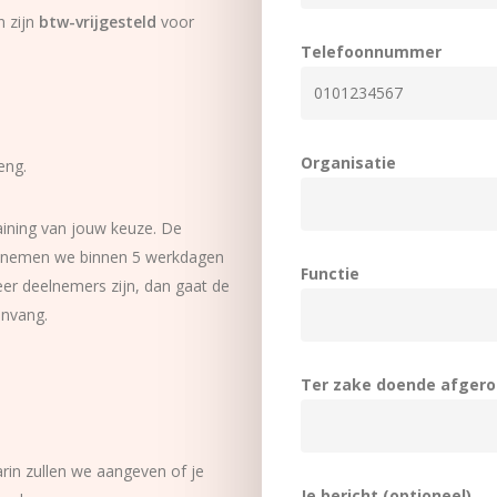
n zijn
btw-vrijgesteld
voor
Telefoonnummer
Organisatie
eng.
training van jouw keuze. De
ing nemen we binnen 5 werkdagen
Functie
eer deelnemers zijn, dan gaat de
anvang.
Ter zake doende afgero
arin zullen we aangeven of je
Je bericht (optioneel)