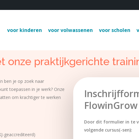
voor kinderen
voor volwassenen
voor scholen
t
onze
praktijkgerichte
train
En ben je op zoek naar
n kunt toepassen in je werk? Onze
Inschrijffor
vatten om krachtiger te werken
FlowinGrow
Door dit formulier in te v
volgende cursus(-sen):
KJ-geaccrediteerd)