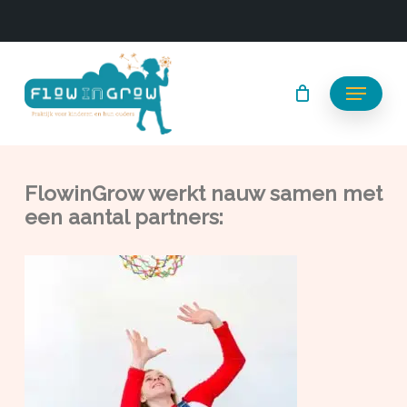
Skip
to
main
content
Menu
FlowinGrow werkt nauw samen met
een aantal partners: