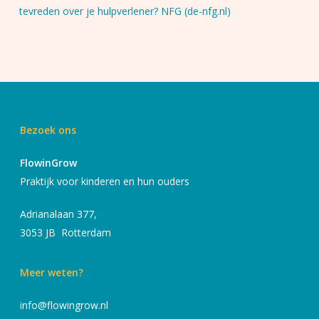
tevreden over je hulpverlener? NFG (de-nfg.nl)
Bezoek ons
FlowinGrow
Praktijk voor kinderen en hun ouders
Adrianalaan 377,
3053 JB Rotterdam
Meer weten?
info@flowingrow.nl