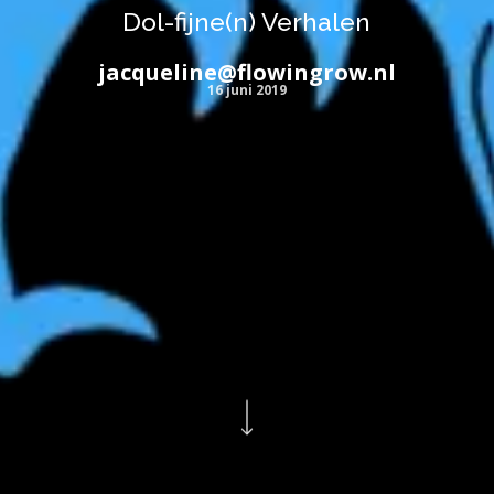
Dol-fijne(n) Verhalen
jacqueline@flowingrow.nl
16 juni 2019