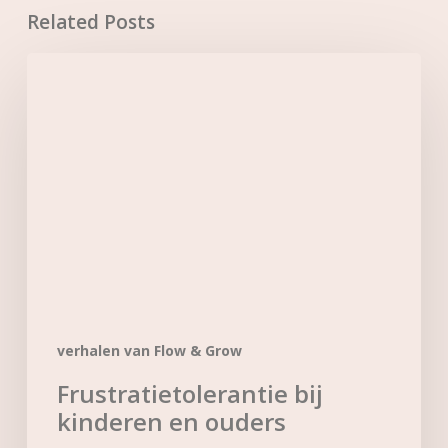
Related Posts
Frustratietolerantie
bij
kinderen
en
ouders
verhalen van Flow & Grow
Frustratietolerantie bij
kinderen en ouders