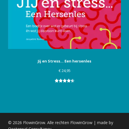
Jij en Stress... Een hersenles
€
24,95
Gewaardeerd
9
4.56
op 5
gebaseerd
op
klant
waarderingen
© 2026 FlowinGrow. Alle rechten FlowinGrow |
made by
Oosterwal Consultancy